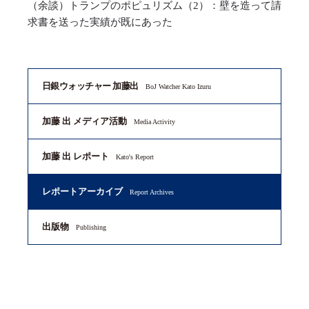
（余談）トランプのポピュリズム（2）：壁を造って請
求書を送った実績が既にあった
日銀ウォッチャー 加藤出
BoJ Watcher Kato Izuru
加藤 出 メディア活動
Media Activity
加藤 出 レポート
Kato's Report
レポートアーカイブ
Report Archives
出版物
Publishing