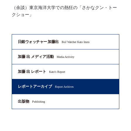
（余談）東京海洋大学での熱狂の「さかなクン・トー
クショー」
日銀ウォッチャー 加藤出
BoJ Watcher Kato Izuru
加藤 出 メディア活動
Media Activity
加藤 出 レポート
Kato's Report
レポートアーカイブ
Report Archives
出版物
Publishing