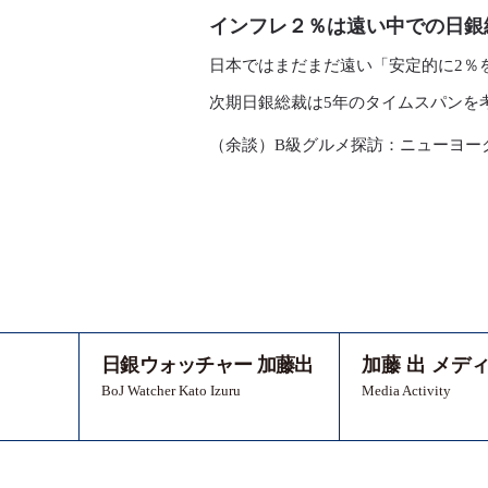
インフレ２％は遠い中での日銀
日本ではまだまだ遠い「安定的に2％
次期日銀総裁は5年のタイムスパンを
（余談）B級グルメ探訪：ニューヨー
日銀ウォッチャー 加藤出
加藤 出 メデ
BoJ Watcher Kato Izuru
Media Activity