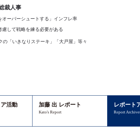
総裁人事
をオーバーシュートする」インフレ率
考慮して戦略を練る必要がある
クの「いきなりステーキ」「大戸屋」等々
ィア活動
加藤 出 レポート
レポート
Kato's Report
Report Archive