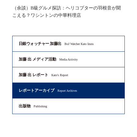
（余談）B級グルメ探訪：ヘリコプターの羽根音が聞
こえる？ワシントンの中華料理店
日銀ウォッチャー 加藤出
BoJ Watcher Kato Izuru
加藤 出 メディア活動
Media Activity
加藤 出 レポート
Kato's Report
レポートアーカイブ
Report Archives
出版物
Publishing