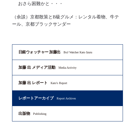
おさら困難かと・・・
（余談）京都散策とB級グルメ：レンタル着物、牛テ
ール、京都ブラックサンダー
日銀ウォッチャー 加藤出
BoJ Watcher Kato Izuru
加藤 出 メディア活動
Media Activity
加藤 出 レポート
Kato's Report
レポートアーカイブ
Report Archives
出版物
Publishing