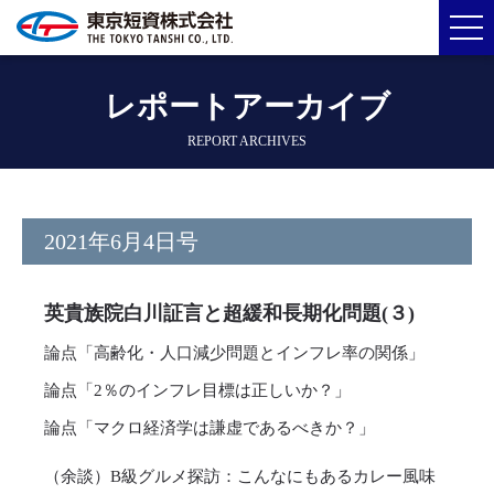
レポートアーカイブ
REPORT ARCHIVES
2021年6月4日号
英貴族院白川証言と超緩和長期化問題(３)
論点「高齢化・人口減少問題とインフレ率の関係」
論点「2％のインフレ目標は正しいか？」
論点「マクロ経済学は謙虚であるべきか？」
（余談）B級グルメ探訪：こんなにもあるカレー風味