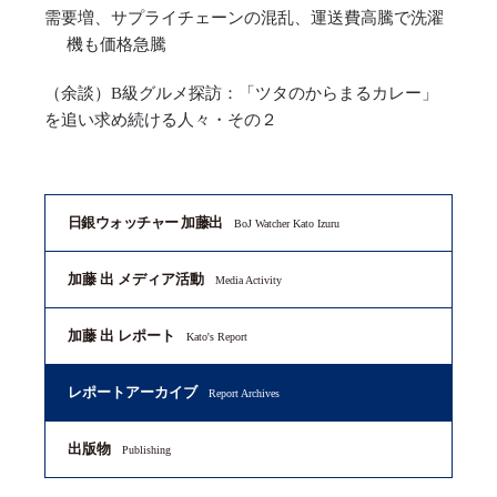
需要増、サプライチェーンの混乱、運送費高騰で洗濯
機も価格急騰
（余談）B級グルメ探訪：「ツタのからまるカレー」
を追い求め続ける人々・その２
日銀ウォッチャー 加藤出
BoJ Watcher Kato Izuru
加藤 出 メディア活動
Media Activity
加藤 出 レポート
Kato's Report
レポートアーカイブ
Report Archives
出版物
Publishing