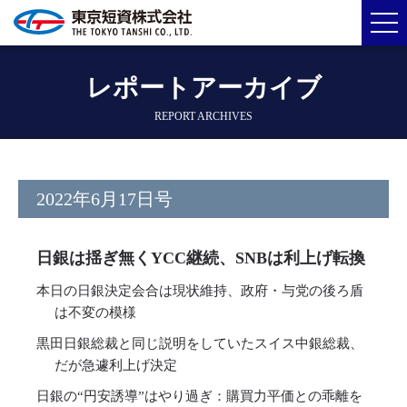
レポートアーカイブ
REPORT ARCHIVES
2022年6月17日号
日銀は揺ぎ無くYCC継続、SNBは利上げ転換
本日の日銀決定会合は現状維持、政府・与党の後ろ盾
は不変の模様
黒田日銀総裁と同じ説明をしていたスイス中銀総裁、
だが急遽利上げ決定
日銀の“円安誘導”はやり過ぎ：購買力平価との乖離を