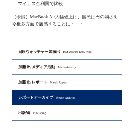
マイナス金利国で比較
（余談）MacBook Air大幅値上げ、国民は円の弱さを
今後多方面で痛感することに・・・
日銀ウォッチャー 加藤出
BoJ Watcher Kato Izuru
加藤 出 メディア活動
Media Activity
加藤 出 レポート
Kato's Report
レポートアーカイブ
Report Archives
出版物
Publishing