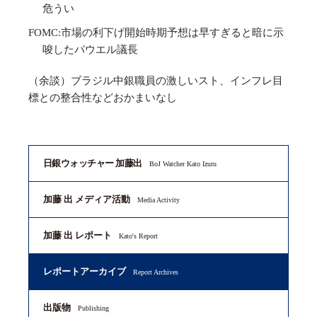
危うい
FOMC:市場の利下げ開始時期予想は早すぎると暗に示
唆したパウエル議長
（余談）ブラジル中銀職員の激しいスト、インフレ目
標との整合性などおかまいなし
日銀ウォッチャー 加藤出
BoJ Watcher Kato Izuru
加藤 出 メディア活動
Media Activity
加藤 出 レポート
Kato's Report
レポートアーカイブ
Report Archives
出版物
Publishing