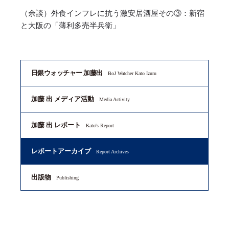
（余談）外食インフレに抗う激安居酒屋その③：新宿
と大阪の「薄利多売半兵衛」
日銀ウォッチャー 加藤出
BoJ Watcher Kato Izuru
加藤 出 メディア活動
Media Activity
加藤 出 レポート
Kato's Report
レポートアーカイブ
Report Archives
出版物
Publishing