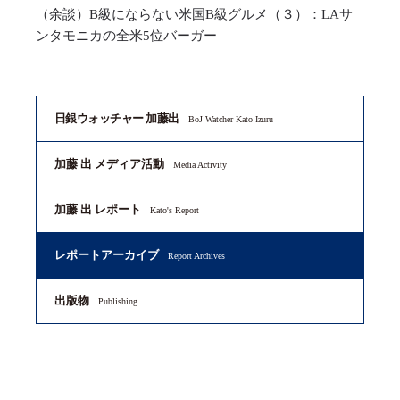
（余談）B級にならない米国B級グルメ（３）：LAサ
ンタモニカの全米5位バーガー
日銀ウォッチャー 加藤出
BoJ Watcher Kato Izuru
加藤 出 メディア活動
Media Activity
加藤 出 レポート
Kato's Report
レポートアーカイブ
Report Archives
出版物
Publishing