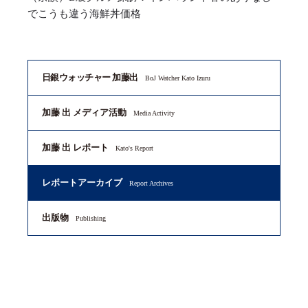
でこうも違う海鮮丼価格
日銀ウォッチャー 加藤出
BoJ Watcher Kato Izuru
加藤 出 メディア活動
Media Activity
加藤 出 レポート
Kato's Report
レポートアーカイブ
Report Archives
出版物
Publishing