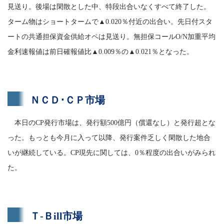
見送り。後場は閑散とした中、特段出合いなくすべて終了した。
ターム物はショートタームで▲0.020％付近の出合い。先日付スタ
ートの共通担保資金供給オペは見送り。無担保コールO/N加重平均
金利速報値は前日確報値比▲0.009％の▲0.021％となった。
ＮＣＤ･ＣＰ市場
本日のCP発行市場は、発行額500億円（償還なし）と発行超とな
った。もっとも今月に入って以降、発行案件乏しく閑散した地合
いが継続している。CP現先に関しては、0％程度の出合いがみられ
た。
Ｔ-Ｂill市場