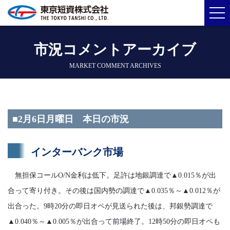
市況コメントアーカイブ
MARKET COMMENT ARCHIVES
■2月6日月曜日 本日の市況
インターバンク市場
無担保コールO/N金利は低下。足許は地銀調達で▲0.015％が出
合って寄り付き。その後は国内勢の調達で▲0.035％～▲0.012％が
出合った。9時20分の即日オペが見送られた後は、邦銀勢調達で
▲0.040％～▲0.005％が出合って前場終了。12時50分の即日オペも