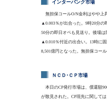
インターバンク市場
無担保コールO/N金利はやや上昇
▲0.003％が出合った。9時20分
50分の即日オペも見送り。後場は
▲0.010％付近の出合い。13時
8,501億円となった。無担保コール
ＮＣＤ･ＣＰ市場
本日のCP発行市場は、償還額90
が散見された。CP現先に関して