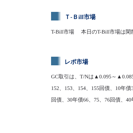
Ｔ-Ｂill市場
T-Bill市場 本日のT-Bill
レポ市場
GC取引は、T/Nは▲0.095～▲0.0
152、153、154、155回債、10年債3
回債、30年債66、75、76回債、