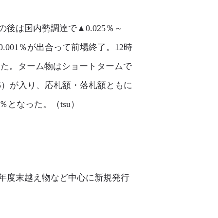
後は国内勢調達で▲0.025％～
0.001％が出合って前場終了。12時
了した。ターム物はショートタームで
4/5）が入り、応札額・落札額ともに
15％となった。（tsu）
。年度末越え物など中心に新規発行