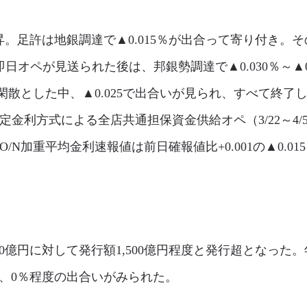
。足許は地銀調達で▲0.015％が出合って寄り付き。その
の即日オペが見送られた後は、邦銀勢調達で▲0.030％～▲
閑散とした中、▲0.025で出合いが見られ、すべて終
に固定金利方式による全店共通担保資金供給オペ（3/22～
O/N加重平均金利速報値は前日確報値比+0.001の▲0.0
0億円に対して発行額1,500億円程度と発行超となった
は、0％程度の出合いがみられた。