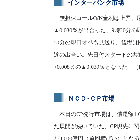
インターバンク市場
無担保コールO/N金利は上昇。足許
▲0.030％が出合った。9時20分
50分の即日オペも見送り。後場は
近の出合い。先日付スタートの共
+0.008％の▲0.039％となった。
ＮＣＤ･ＣＰ市場
本日のCP発行市場は、償還額1,
た展開が続いていた。CP現先に
が4,000億円（前回横ばい）とな