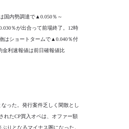
国内勢調達で▲0.050％～
0.030％が出合って前場終了。12時
はショートタームで▲0.040％付
均金利速報値は前日確報値比
超となった。発行案件乏しく閑散とし
されたCP買入オペは、オファー額
ペ以来ぶりとなるマイナス圏になった。