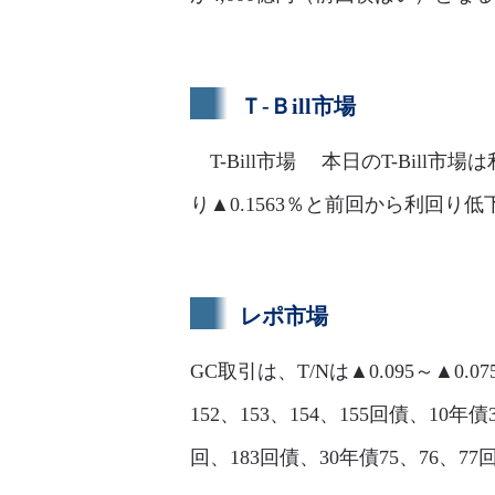
Ｔ-Ｂill市場
T-Bill市場 本日のT-Bill
り▲0.1563％と前回から利回
レポ市場
GC取引は、T/Nは▲0.095～▲0.0
152、153、154、155回債、10年債3
回、183回債、30年債75、76、