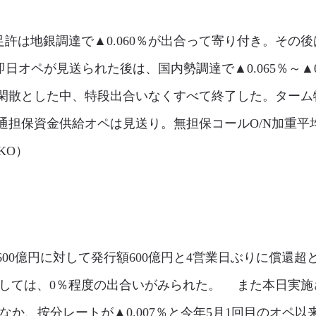
は地銀調達で▲0.060％が出合って寄り付き。その後は
の即日オペが見送られた後は、国内勢調達で▲0.065％～▲
閑散とした中、特段出合いなくすべて終了した。ターム物
通担保資金供給オペは見送り。無担保コールO/N加重平
（KO）
600億円に対して発行額600億円と4営業日ぶりに償還
関しては、0％程度の出合いがみられた。 また本日実施
るなか、按分レートが▲0.007％と今年5月1回目のオ