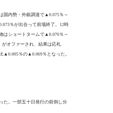
国内勢・外銀調達で▲0.075％～
0.073％が出合って前場終了。12時
はショートタームで▲0.070％～
/5）がオファーされ、結果は応札
.005％の▲0.069％となった。
なった。一部五十日発行の前倒し分