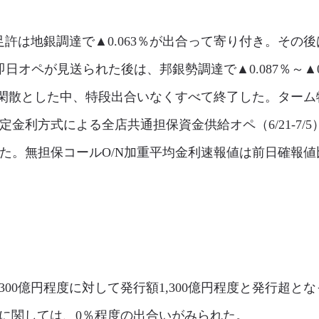
許は地銀調達で▲0.063％が出合って寄り付き。その後は
の即日オペが見送られた後は、邦銀勢調達で▲0.087％～▲
閑散とした中、特段出合いなくすべて終了した。ターム物
に固定金利方式による全店共通担保資金供給オペ（6/21-7
った。無担保コールO/N加重平均金利速報値は前日確報値比▲0
0億円程度に対して発行額1,300億円程度と発行超と
先に関しては、0％程度の出合いがみられた。