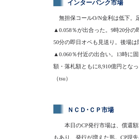
インターバンク市場
無担保コールO/N金利は低下。足
▲0.058％が出合った。9時20分
50分の即日オペも見送り。後場は
▲0.060％付近の出合い。13時
額・落札額ともに8,910億円とな
（tsu）
ＮＣＤ･ＣＰ市場
本日のCP発行市場は、償還額30
もあり、発行が増えた形。CP現