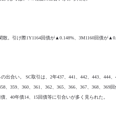
は閑散。引け際1Y1164回債が▲0.148%、3M1160回債が
％の出合い。 SC取引は、2年437、441、442、443、444、
58、359、360、361、362、365、366、367、368、369
77回債、40年債14、15回債等に引合いが多く見られた。