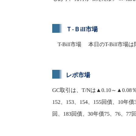
Ｔ-Ｂill市場
T-Bill市場 本日のT-Bill市場
レポ市場
GC取引は、T/Nは▲0.10～▲0.08
152、153、154、155回債、10年債3
回、183回債、30年債75、76、