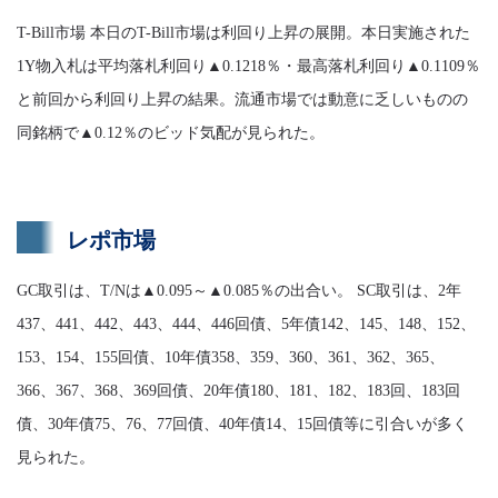
T-Bill市場 本日のT-Bill市場は利回り上昇の展開。本日実施された
1Y物入札は平均落札利回り▲0.1218％・最高落札利回り▲0.1109％
と前回から利回り上昇の結果。流通市場では動意に乏しいものの
同銘柄で▲0.12％のビッド気配が見られた。
レポ市場
GC取引は、T/Nは▲0.095～▲0.085％の出合い。 SC取引は、2年
437、441、442、443、444、446回債、5年債142、145、148、152、
153、154、155回債、10年債358、359、360、361、362、365、
366、367、368、369回債、20年債180、181、182、183回、183回
債、30年債75、76、77回債、40年債14、15回債等に引合いが多く
見られた。