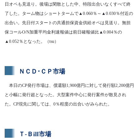
日オペも見送り。後場は閑散とした中、特段出合いなくすべて終
了した。ターム物はショートタームで▲0.060％～▲0.030％付近の
出合い。先日付スタートの共通担保資金供給オペは見送り。無担
保コールO/N加重平均金利速報値は前日確報値比▲0.004％の
▲0.052％となった。（tsu）
ＮＣＤ･ＣＰ市場
本日のCP発行市場は、償還額1,900億円に対して発行額2,200億円
と小幅に発行超となった。大型案件中心に発行案件が散見され
た。CP現先に関しては、0％程度の出合いがみられた。
Ｔ-Ｂill市場