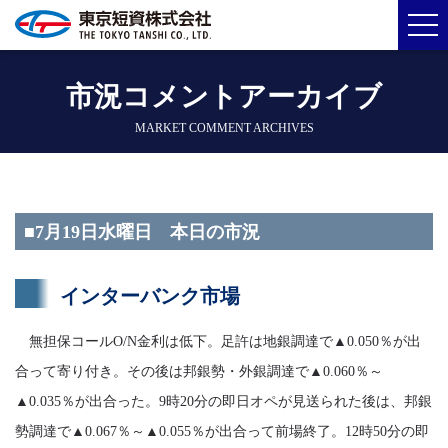
市況コメントアーカイブ
MARKET COMMENT ARCHIVES
■7月19日水曜日 本日の市況
インターバンク市場
無担保コールO/N金利は低下。足許は地銀調達で▲0.050％が出
合って寄り付き。その後は邦銀勢・外銀調達で▲0.060％～
▲0.035％が出合った。9時20分の即日オペが見送られた後は、邦銀
勢調達で▲0.067％～▲0.055％が出合って前場終了。12時50分の即