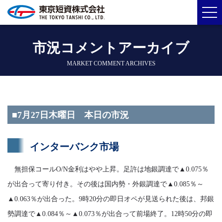
市況コメントアーカイブ
MARKET COMMENT ARCHIVES
■7月27日木曜日 本日の市況
インターバンク市場
無担保コールO/N金利はやや上昇。足許は地銀調達で▲0.075％
が出合って寄り付き。その後は国内勢・外銀調達で▲0.085％～
▲0.063％が出合った。9時20分の即日オペが見送られた後は、邦銀
勢調達で▲0.084％～▲0.073％が出合って前場終了。12時50分の即