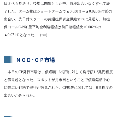
日オペも見送り。後場は閑散とした中、特段出合いなくすべて終
了した。ターム物はショートタームで▲0.030％～▲0.020％付近の
出合い。先日付スタートの共通担保資金供給オペは見送り。無担
保コールO/N加重平均金利速報値は前日確報値比+0.002％の
▲0.071％となった。（tsu）
ＮＣＤ･ＣＰ市場
本日のCP発行市場は、償還額1.6兆円に対して発行額1.3兆円程度
と償還超となった。スポットが月末日ということで償還銘柄中心
に幅広い銘柄で発行が散見された。CP現先に関しては、0％程度の
出合いがみられた。