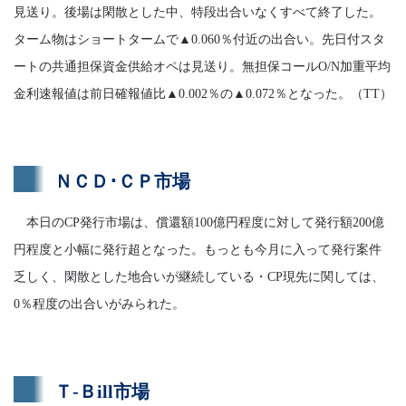
見送り。後場は閑散とした中、特段出合いなくすべて終了した。
ターム物はショートタームで▲0.060％付近の出合い。先日付スタ
ートの共通担保資金供給オペは見送り。無担保コールO/N加重平均
金利速報値は前日確報値比▲0.002％の▲0.072％となった。（TT）
ＮＣＤ･ＣＰ市場
本日のCP発行市場は、償還額100億円程度に対して発行額200億
円程度と小幅に発行超となった。もっとも今月に入って発行案件
乏しく、閑散とした地合いが継続している・CP現先に関しては、
0％程度の出合いがみられた。
Ｔ-Ｂill市場