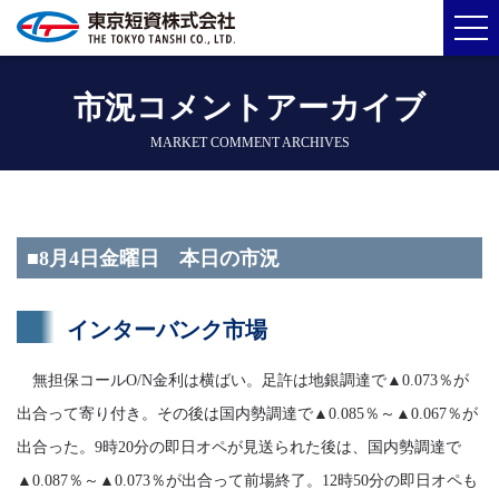
市況コメントアーカイブ
MARKET COMMENT ARCHIVES
■8月4日金曜日 本日の市況
インターバンク市場
無担保コールO/N金利は横ばい。足許は地銀調達で▲0.073％が
出合って寄り付き。その後は国内勢調達で▲0.085％～▲0.067％が
出合った。9時20分の即日オペが見送られた後は、国内勢調達で
▲0.087％～▲0.073％が出合って前場終了。12時50分の即日オペも