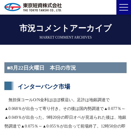
市況コメントアーカイブ
MARKET COMMENT ARCHIVES
■8月22日火曜日 本日の市況
インターバンク市場
無担保コールO/N金利はほぼ横這い。足許は地銀調達で
▲0.068％が出合って寄り付き。その後は国内勢調達で▲0.077％～
▲0.049％が出合った。9時20分の即日オペが見送られた後は、地銀
勢調達で▲0.075％～▲0.055％が出合って前場終了。12時50分の即