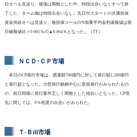
日オペも見送り。後場は閑散とした中、特段出合いなくすべて終
了した。ターム物は特段出合いなし。先日付スタートの共通担保
資金供給オペは見送り。無担保コールO/N加重平均金利速報値は前
日確報値比＋0.001％の▲0.064％となった。（TT）
ＮＣＤ･ＣＰ市場
本日のCP発行市場は、償還額700億円に対して発行額1,200億円
と発行超となった。大型発行銘柄中心に新規発行がみられたもの
の、前日同様に発行案件乏しく閑散とした地合いとなった。CP現
先に関しては、0％程度の出合いがみられた。
Ｔ-Ｂill市場