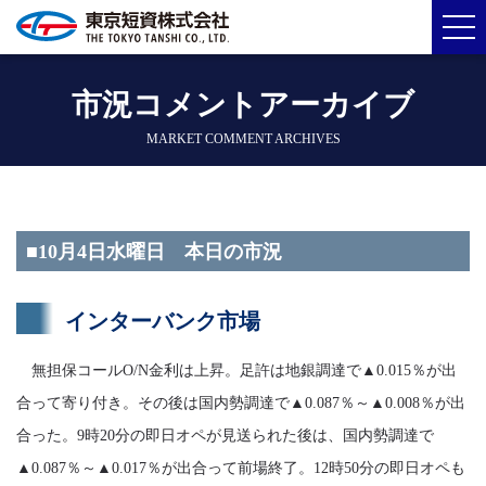
市況コメントアーカイブ
MARKET COMMENT ARCHIVES
■10月4日水曜日 本日の市況
インターバンク市場
無担保コールO/N金利は上昇。足許は地銀調達で▲0.015％が出
合って寄り付き。その後は国内勢調達で▲0.087％～▲0.008％が出
合った。9時20分の即日オペが見送られた後は、国内勢調達で
▲0.087％～▲0.017％が出合って前場終了。12時50分の即日オペも