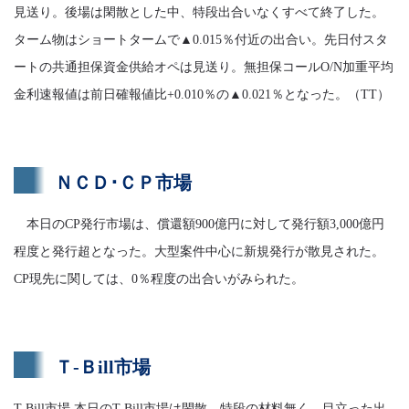
見送り。後場は閑散とした中、特段出合いなくすべて終了した。
ターム物はショートタームで▲0.015％付近の出合い。先日付スタ
ートの共通担保資金供給オペは見送り。無担保コールO/N加重平均
金利速報値は前日確報値比+0.010％の▲0.021％となった。（TT）
ＮＣＤ･ＣＰ市場
本日のCP発行市場は、償還額900億円に対して発行額3,000億円
程度と発行超となった。大型案件中心に新規発行が散見された。
CP現先に関しては、0％程度の出合いがみられた。
Ｔ-Ｂill市場
T-Bill市場 本日のT-Bill市場は閑散。特段の材料無く、目立った出