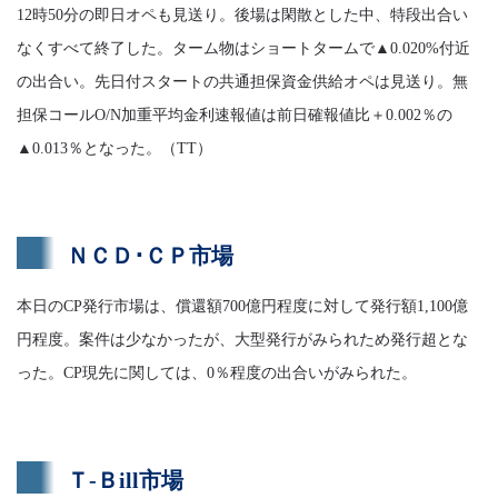
12時50分の即日オペも見送り。後場は閑散とした中、特段出合い
なくすべて終了した。ターム物はショートタームで▲0.020%付近
の出合い。先日付スタートの共通担保資金供給オペは見送り。無
担保コールO/N加重平均金利速報値は前日確報値比＋0.002％の
▲0.013％となった。（TT）
ＮＣＤ･ＣＰ市場
本日のCP発行市場は、償還額700億円程度に対して発行額1,100億
円程度。案件は少なかったが、大型発行がみられため発行超とな
った。CP現先に関しては、0％程度の出合いがみられた。
Ｔ-Ｂill市場