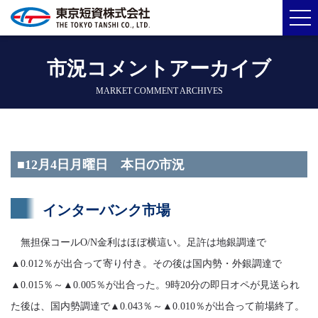
市況コメントアーカイブ
MARKET COMMENT ARCHIVES
■12月4日月曜日 本日の市況
インターバンク市場
無担保コールO/N金利はほぼ横這い。足許は地銀調達で
▲0.012％が出合って寄り付き。その後は国内勢・外銀調達で
▲0.015％～▲0.005％が出合った。9時20分の即日オペが見送られ
た後は、国内勢調達で▲0.043％～▲0.010％が出合って前場終了。