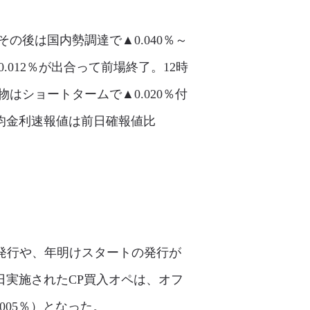
の後は国内勢調達で▲0.040％～
0.012％が出合って前場終了。12時
はショートタームで▲0.020％付
均金利速報値は前日確報値比
倒し発行や、年明けスタートの発行が
日実施されたCP買入オペは、オフ
005％）となった。