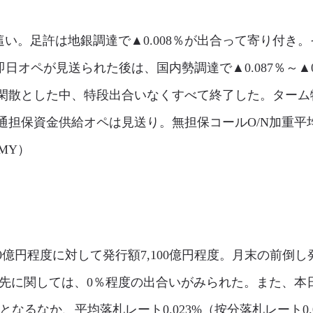
い。足許は地銀調達で▲0.008％が出合って寄り付き。そ
の即日オペが見送られた後は、国内勢調達で▲0.087％～▲
閑散とした中、特段出合いなくすべて終了した。ターム物
通担保資金供給オペは見送り。無担保コールO/N加重平
（MY）
00億円程度に対して発行額7,100億円程度。月末の前
現先に関しては、0％程度の出合いがみられた。また、本
）となるなか、平均落札レート0.023%（按分落札レート0.