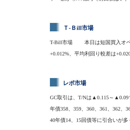
Ｔ-Ｂill市場
T-Bill市場 本日は短国買入オ
+0.012%、平均利回り較差は+0
レポ市場
GC取引は、T/Nは▲0.115～▲0.0
年債358、359、360、361、362、
40年債14、15回債等に引合いが