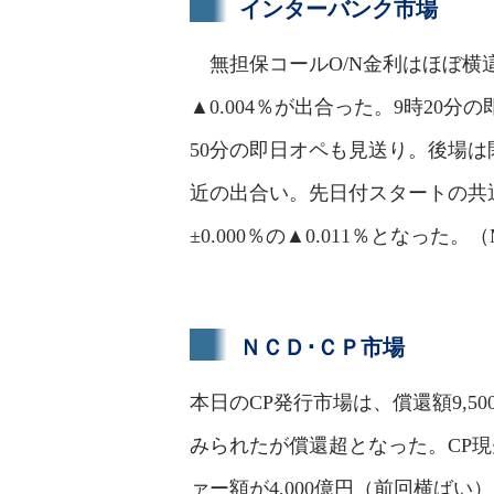
インターバンク市場
無担保コールO/N金利はほぼ横這
▲0.004％が出合った。9時20分
50分の即日オペも見送り。後場は
近の出合い。先日付スタートの共
±0.000％の▲0.011％となった。
ＮＣＤ･ＣＰ市場
本日のCP発行市場は、償還額9,5
みられたが償還超となった。CP
ァー額が4,000億円（前回横ばい