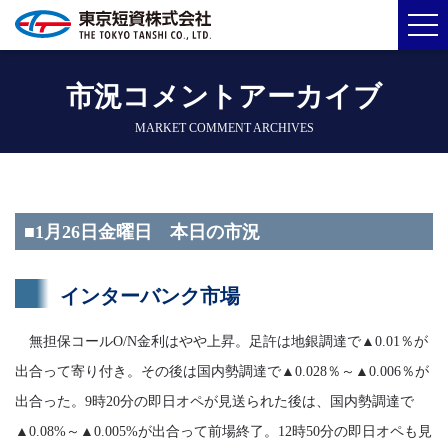
市況コメントアーカイブ
MARKET COMMENT ARCHIVES
■1月26日金曜日 本日の市況
インターバンク市場
無担保コールO/N金利はやや上昇。足許は地銀調達で▲0.01％が
出合って寄り付き。その後は国内勢調達で▲0.028％～▲0.006％が
出合った。9時20分の即日オペが見送られた後は、国内勢調達で
▲0.08%～▲0.005%が出合って前場終了。12時50分の即日オペも見