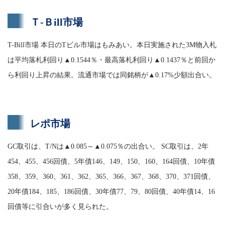
Ｔ-Ｂill市場
T-Bill市場 本日のTビル市場はもみあい。本日実施された3M物入札
は平均落札利回り▲0.1544％・最高落札利回り▲0.1437％と前回か
ら利回り上昇の結果。流通市場では同銘柄が▲0.17%少額出合い。
レポ市場
GC取引は、T/Nは▲0.085～▲0.075％の出合い。 SC取引は、2年
454、455、456回債、5年債146、149、150、160、164回債、10年債
358、359、360、361、362、365、366、367、368、370、371回債、
20年債184、185、186回債、30年債77、79、80回債、40年債14、16
回債等に引合いが多く見られた。