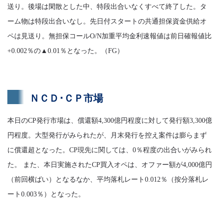
送り。後場は閑散とした中、特段出合いなくすべて終了した。タ
ーム物は特段出合いなし。先日付スタートの共通担保資金供給オ
ペは見送り。無担保コールO/N加重平均金利速報値は前日確報値比
+0.002％の▲0.01％となった。（FG）
ＮＣＤ･ＣＰ市場
本日のCP発行市場は、償還額4,300億円程度に対して発行額3,300億
円程度。大型発行がみられたが、月末発行を控え案件は膨らまず
に償還超となった。CP現先に関しては、0％程度の出合いがみられ
た。 また、本日実施されたCP買入オペは、オファー額が4,000億円
（前回横ばい）となるなか、平均落札レート0.012％（按分落札レ
ート0.003％）となった。