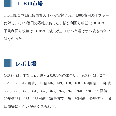
Ｔ-Ｂill市場
T-Bill市場 本日は短国買入オペが実施され、1,000億円のオファー
に対し、6,170億円の応札があった。按分利回り較差は+0.017%、
平均利回り較差は+0.019%であった。Tビル市場はオペ後も出合い
はなかった。
レポ市場
GC取引は、T/Nは▲0.10～▲0.078％の出合い。 SC取引は、2年
454、455、456回債、5年債146、149、150、160、164回債、10年債
358、359、360、361、362、365、366、367、368、370、371回債、
20年債184、185、186回債、30年債77、79、80回債、40年債14、16
回債等に引合いが多く見られた。