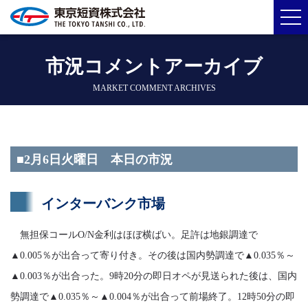
市況コメントアーカイブ
MARKET COMMENT ARCHIVES
■2月6日火曜日 本日の市況
インターバンク市場
無担保コールO/N金利はほぼ横ばい。足許は地銀調達で
▲0.005％が出合って寄り付き。その後は国内勢調達で▲0.035％～
▲0.003％が出合った。9時20分の即日オペが見送られた後は、国内
勢調達で▲0.035％～▲0.004％が出合って前場終了。12時50分の即