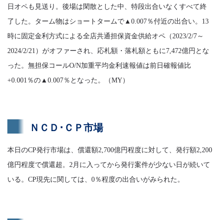
日オペも見送り。後場は閑散とした中、特段出合いなくすべて終
了した。ターム物はショートタームで▲0.007％付近の出合い。13
時に固定金利方式による全店共通担保資金供給オペ（2023/2/7～
2024/2/21）がオファーされ、応札額・落札額ともに7,472億円とな
った。無担保コールO/N加重平均金利速報値は前日確報値比
+0.001％の▲0.007％となった。（MY）
ＮＣＤ･ＣＰ市場
本日のCP発行市場は、償還額2,700億円程度に対して、発行額2,200
億円程度で償還超。2月に入ってから発行案件が少ない日が続いて
いる。CP現先に関しては、0％程度の出合いがみられた。