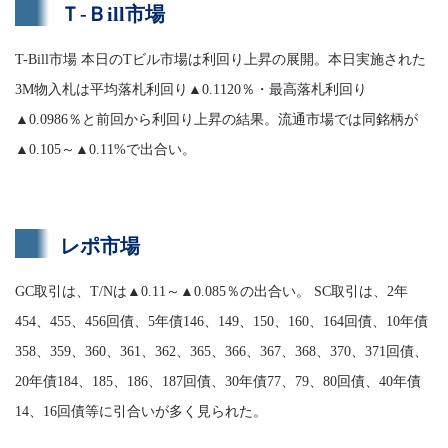
Ｔ-Ｂill市場
T-Bill市場 本日のTビル市場は利回り上昇の展開。本日実施された
3M物入札は平均落札利回り▲0.1120％・最高落札利回り
▲0.0986％と前回から利回り上昇の結果。流通市場では同銘柄が
▲0.105～▲0.11%で出合い。
レポ市場
GC取引は、T/Nは▲0.11～▲0.085％の出合い。 SC取引は、2年
454、455、456回債、5年債146、149、150、160、164回債、10年債
358、359、360、361、362、365、366、367、368、370、371回債、
20年債184、185、186、187回債、30年債77、79、80回債、40年債
14、16回債等に引合いが多く見られた。