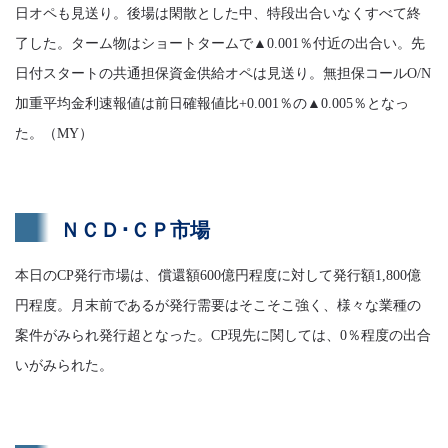
日オペも見送り。後場は閑散とした中、特段出合いなくすべて終
了した。ターム物はショートタームで▲0.001％付近の出合い。先
日付スタートの共通担保資金供給オペは見送り。無担保コールO/N
加重平均金利速報値は前日確報値比+0.001％の▲0.005％となっ
た。（MY）
ＮＣＤ･ＣＰ市場
本日のCP発行市場は、償還額600億円程度に対して発行額1,800億
円程度。月末前であるが発行需要はそこそこ強く、様々な業種の
案件がみられ発行超となった。CP現先に関しては、0％程度の出合
いがみられた。