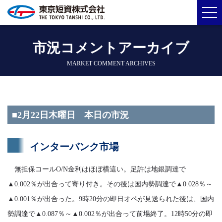
市況コメントアーカイブ
MARKET COMMENT ARCHIVES
■2月22日木曜日 本日の市況
インターバンク市場
無担保コールO/N金利はほぼ横這い。足許は地銀調達で
▲0.002％が出合って寄り付き。その後は国内勢調達で▲0.028％～
▲0.001％が出合った。9時20分の即日オペが見送られた後は、国内
勢調達で▲0.087％～▲0.002％が出合って前場終了。12時50分の即