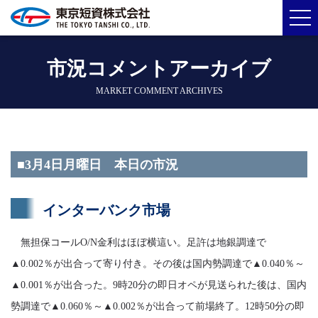
市況コメントアーカイブ
MARKET COMMENT ARCHIVES
■3月4日月曜日 本日の市況
インターバンク市場
無担保コールO/N金利はほぼ横這い。足許は地銀調達で
▲0.002％が出合って寄り付き。その後は国内勢調達で▲0.040％～
▲0.001％が出合った。9時20分の即日オペが見送られた後は、国内
勢調達で▲0.060％～▲0.002％が出合って前場終了。12時50分の即