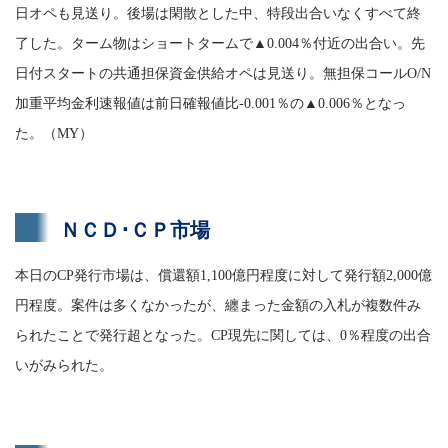
日オペも見送り。後場は閑散とした中、特段出合いなくすべて終
了した。ターム物はショートタームで▲0.004％付近の出合い。先
日付スタートの共通担保資金供給オペは見送り。無担保コールO/N
加重平均金利速報値は前日確報値比-0.001％の▲0.006％となっ
た。（MY）
ＮＣＤ･ＣＰ市場
本日のCP発行市場は、償還額1,100億円程度に対して発行額2,000億
円程度。案件は多くなかったが、纏まった金額の入札が複数件み
られたことで発行超となった。CP現先に関しては、0％程度の出合
いがみられた。