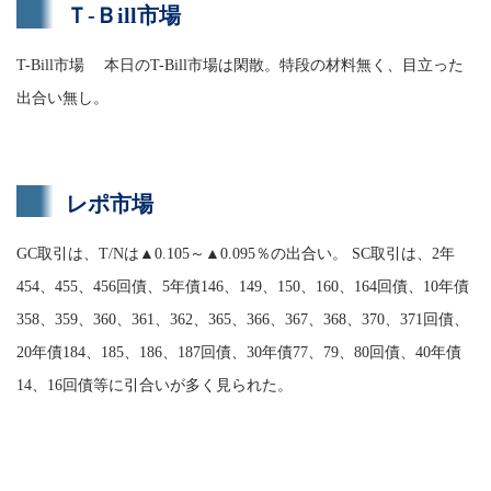
Ｔ-Ｂill市場
T-Bill市場 本日のT-Bill市場は閑散。特段の材料無く、目立った
出合い無し。
レポ市場
GC取引は、T/Nは▲0.105～▲0.095％の出合い。 SC取引は、2年
454、455、456回債、5年債146、149、150、160、164回債、10年債
358、359、360、361、362、365、366、367、368、370、371回債、
20年債184、185、186、187回債、30年債77、79、80回債、40年債
14、16回債等に引合いが多く見られた。