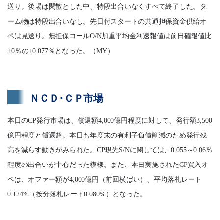
送り。後場は閑散とした中、特段出合いなくすべて終了した。タ
ーム物は特段出合いなし。先日付スタートの共通担保資金供給オ
ペは見送り。無担保コールO/N加重平均金利速報値は前日確報値比
±0％の+0.077％となった。（MY）
ＮＣＤ･ＣＰ市場
本日のCP発行市場は、償還額4,000億円程度に対して、発行額3,500
億円程度と償還超。本日も年度末の有利子負債削減のため発行残
高を減らす動きがみられた。CP現先S/Nに関しては、0.055～0.06％
程度の出合いが中心だった模様。また、本日実施されたCP買入オ
ペは、オファー額が4,000億円（前回横ばい）、平均落札レート
0.124%（按分落札レート0.080%）となった。