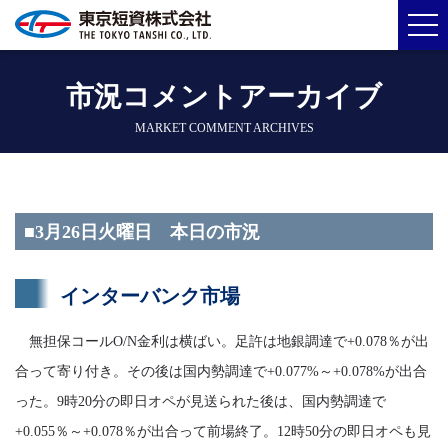
市況コメントアーカイブ
MARKET COMMENT ARCHIVES
■3月26日火曜日 本日の市況
インターバンク市場
無担保コールO/N金利は横ばい。足許は地銀調達で+0.078％が出
合って寄り付き。その後は国内勢調達で+0.077%～+0.078%が出合
った。9時20分の即日オペが見送られた後は、国内勢調達で
+0.055％～+0.078％が出合って前場終了。12時50分の即日オペも見