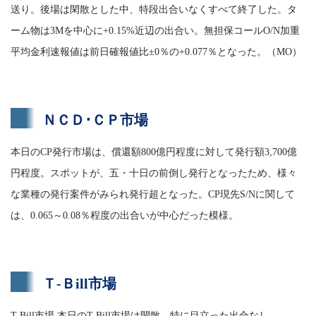
送り。後場は閑散とした中、特段出合いなくすべて終了した。タ
ーム物は3Mを中心に+0.15%近辺の出合い。無担保コールO/N加重
平均金利速報値は前日確報値比±0％の+0.077％となった。（MO）
ＮＣＤ･ＣＰ市場
本日のCP発行市場は、償還額800億円程度に対して発行額3,700億
円程度。スポットが、五・十日の前倒し発行となったため、様々
な業種の発行案件がみられ発行超となった。CP現先S/Nに関して
は、0.065～0.08％程度の出合いが中心だった模様。
Ｔ-Ｂill市場
T-Bill市場 本日のT-Bill市場は閑散、特に目立った出合なし。