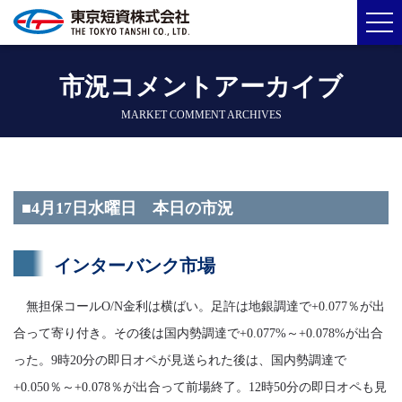
市況コメントアーカイブ
MARKET COMMENT ARCHIVES
■4月17日水曜日 本日の市況
インターバンク市場
無担保コールO/N金利は横ばい。足許は地銀調達で+0.077％が出
合って寄り付き。その後は国内勢調達で+0.077%～+0.078%が出合
った。9時20分の即日オペが見送られた後は、国内勢調達で
+0.050％～+0.078％が出合って前場終了。12時50分の即日オペも見