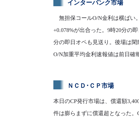
インターバンク市場
無担保コールO/N金利は横ばい。足
+0.078%が出合った。9時20分の
分の即日オペも見送り。後場は閑
O/N加重平均金利速報値は前日確報値
ＮＣＤ･ＣＰ市場
本日のCP発行市場は、償還額3,4
件は膨らまずに償還超となった。CP