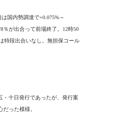
国内勢調達で+0.075%～
078％が出合って前場終了。12時50
は特段出合いなし。無担保コール
が、五・十日発行であったが、発行案
中心だった模様。