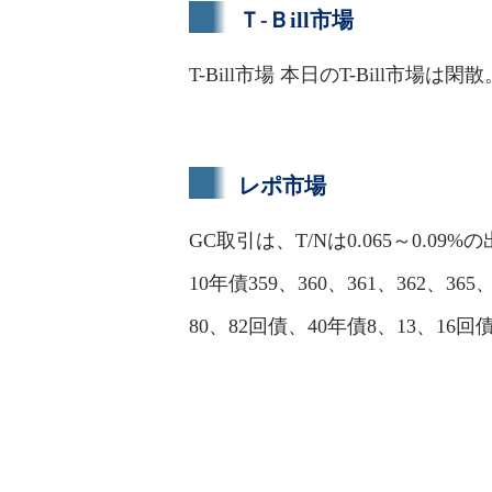
Ｔ-Ｂill市場
T-Bill市場 本日のT-Bill市場は
レポ市場
GC取引は、T/Nは0.065～0.09%
10年債359、360、361、362、365
80、82回債、40年債8、13、1