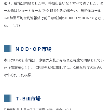
送り。後場は閑散とした中、特段出合いなくすべて終了した。タ
ーム物はショートタームで+0.15％付近の出合い。無担保コール
O/N加重平均金利速報値は前日確報値比±0.000％の+0.077％となっ
た。（TT）
ＮＣＤ･ＣＰ市場
本日のCP発行市場は、少額の入札がみられた程度で閑散としてい
た（償還額なし）。 CP 現先S/Nに関しては、0.08％程度の出合い
が中心だった模様。
Ｔ-Ｂill市場
T-Bill市場 本日のT-Bill市場は特に出合いなし。