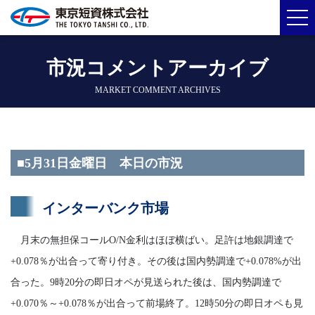
市況コメントアーカイブ
MARKET COMMENT ARCHIVES
■5月31日金曜日 本日の市況
インターバンク市場
月末の無担保コールO/N金利はほぼ横ばい。足許は地銀調達で
+0.078％が出合って寄り付き。その後は国内勢調達で+0.078%が出
合った。9時20分の即日オペが見送られた後は、国内勢調達で
+0.070％～+0.078％が出合って前場終了。12時50分の即日オペも見