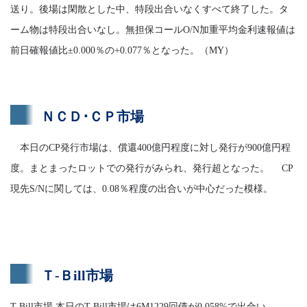
送り。後場は閑散とした中、特段出合いなくすべて終了した。タ
ーム物は特段出合いなし。無担保コールO/N加重平均金利速報値は
前日確報値比±0.000％の+0.077％となった。（MY）
ＮＣＤ･ＣＰ市場
本日のCP発行市場は、償還400億円程度に対し発行が900億円程
度。まとまったロットでの発行がみられ、発行超となった。 CP
現先S/Nに関しては、0.08％程度の出合いが中心だった模様。
Ｔ-Ｂill市場
T-Bill市場 本日のT-Bill市場は6M1229回債が0.058%で出合い。