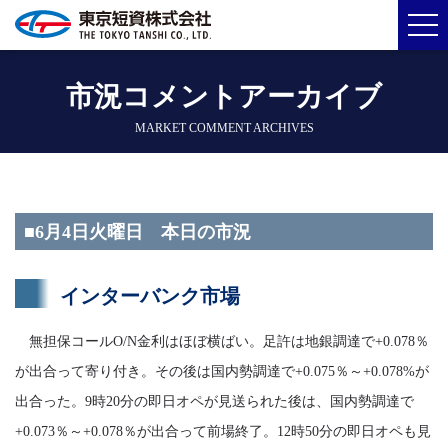
市況コメントアーカイブ
MARKET COMMENT ARCHIVES
■6月4日火曜日 本日の市況
インターバンク市場
無担保コールO/N金利はほぼ横ばい。足許は地銀調達で+0.078％
が出合って寄り付き。その後は国内勢調達で+0.075％～+0.078%が
出合った。9時20分の即日オペが見送られた後は、国内勢調達で
+0.073％～+0.078％が出合って前場終了。12時50分の即日オペも見