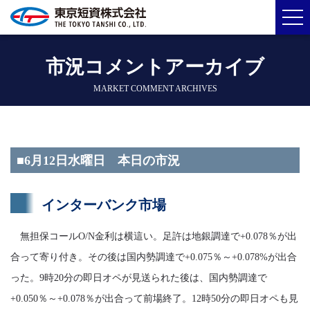
市況コメントアーカイブ
MARKET COMMENT ARCHIVES
■6月12日水曜日 本日の市況
インターバンク市場
無担保コールO/N金利は横這い。足許は地銀調達で+0.078％が出
合って寄り付き。その後は国内勢調達で+0.075％～+0.078%が出合
った。9時20分の即日オペが見送られた後は、国内勢調達で
+0.050％～+0.078％が出合って前場終了。12時50分の即日オペも見