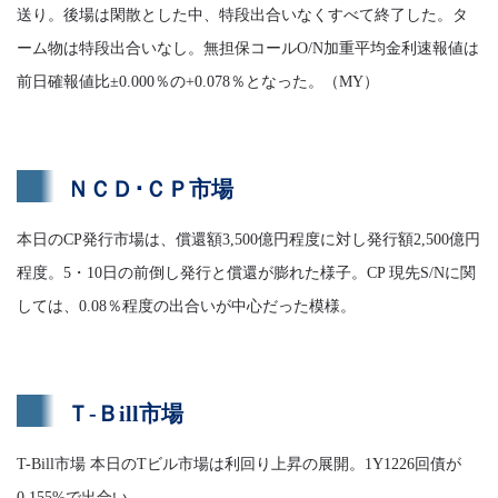
送り。後場は閑散とした中、特段出合いなくすべて終了した。タ
ーム物は特段出合いなし。無担保コールO/N加重平均金利速報値は
前日確報値比±0.000％の+0.078％となった。（MY）
ＮＣＤ･ＣＰ市場
本日のCP発行市場は、償還額3,500億円程度に対し発行額2,500億円
程度。5・10日の前倒し発行と償還が膨れた様子。CP 現先S/Nに関
しては、0.08％程度の出合いが中心だった模様。
Ｔ-Ｂill市場
T-Bill市場 本日のTビル市場は利回り上昇の展開。1Y1226回債が
0.155%で出合い。