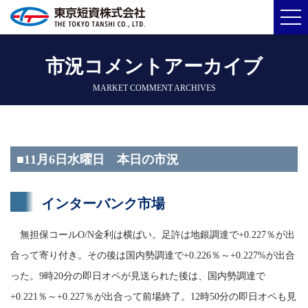
市況コメントアーカイブ
MARKET COMMENT ARCHIVES
■11月6日水曜日 本日の市況
インターバンク市場
無担保コールO/N金利は横ばい。足許は地銀調達で+0.227％が出
合って寄り付き。その後は国内勢調達で+0.226％～+0.227%が出合
った。9時20分の即日オペが見送られた後は、国内勢調達で
+0.221％～+0.227％が出合って前場終了。12時50分の即日オペも見