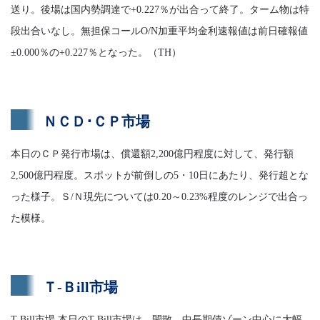
送り。後場は国内勢調達で+0.227％が出合って終了。ターム物は特
段出合いなし。無担保コールO/N加重平均金利速報値は前日確報値
±0.000％の+0.227％となった。（TH）
ＮＣＤ･ＣＰ市場
本日のＣＰ発行市場は、償還額2,200億円程度に対して、発行額
2,500億円程度。スポットが前倒しの5・10日にあたり、発行超とな
った様子。Ｓ/Ｎ現先については0.20～0.23%程度のレンジで出合っ
た模様。
Ｔ-Ｂill市場
T-Bill市場 本日のT-Bill市場は、閑散。中長期債ゾーン中心に大幅