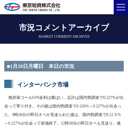
市況コメントアーカイブ
MARKET COMMENT ARCHIVES
■1月20日月曜日 本日の市況
インターバンク市場
無担保コールO/N金利は横ばい。足許は国内勢調達で0.227%が出
会って寄り付き。その後は国内勢調達で0.226%～0.227%が出会っ
た。9時20分の即日オペが見送られた後は、国内勢調達で0.22３%
～0.227%が出会って前場終了。12時50分の即日オペも見送り。後