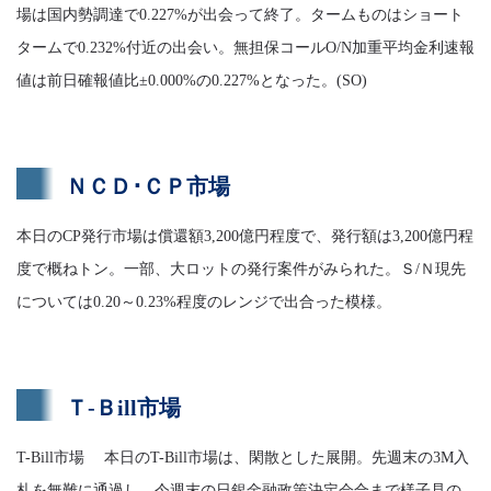
場は国内勢調達で0.227%が出会って終了。タームものはショート
タームで0.232%付近の出会い。無担保コールO/N加重平均金利速報
値は前日確報値比±0.000%の0.227%となった。(SO)
ＮＣＤ･ＣＰ市場
本日のCP発行市場は償還額3,200億円程度で、発行額は3,200億円程
度で概ねトン。一部、大ロットの発行案件がみられた。Ｓ/Ｎ現先
については0.20～0.23%程度のレンジで出合った模様。
Ｔ-Ｂill市場
T-Bill市場 本日のT-Bill市場は、閑散とした展開。先週末の3M入
札を無難に通過し、今週末の日銀金融政策決定会合まで様子見の