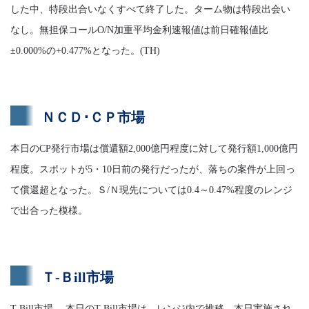
した中、特段出合いなくすべて終了した。ターム物は特段出会い
なし。無担保コールO/N加重平均金利速報値は前日確報値比
±0.000%の+0.477%となった。(TH)
ＮＣＤ･ＣＰ市場
本日のCP発行市場は償還額2,000億円程度に対して発行額1,000億円
程度。スポットが5・10日前の発行だったが、落ちの案件が上回っ
て償還超となった。Ｓ/Ｎ現先については0.4～0.47%程度のレンジ
で出合った模様。
Ｔ-Ｂill市場
T-Bill市場 本日のT-Bill市場は、レンジ内で推移。本日実施され