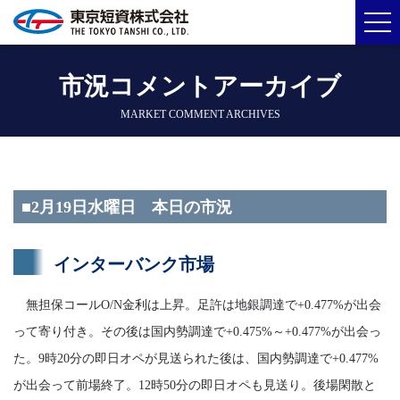
市況コメントアーカイブ
MARKET COMMENT ARCHIVES
■2月19日水曜日 本日の市況
インターバンク市場
無担保コールO/N金利は上昇。足許は地銀調達で+0.477%が出会
って寄り付き。その後は国内勢調達で+0.475%～+0.477%が出会っ
た。9時20分の即日オペが見送られた後は、国内勢調達で+0.477%
が出会って前場終了。12時50分の即日オペも見送り。後場閑散と