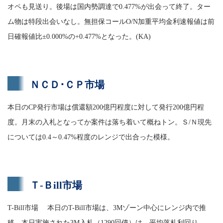
オペも見送り。後場は国内勢調達で0.477%が出会って終了。ター
ム物は特段出会いなし。無担保コールO/N加重平均金利速報値は前
日確報値比±0.000%の+0.477%となった。(KA)
ＮＣＤ･ＣＰ市場
本日のCP発行市場は償還額200億円程度に対して発行200億円程
度。月末の入札となってか案件は落ち着いて概ねトン。Ｓ/Ｎ現先
については0.4～0.47%程度のレンジで出合った模様。
Ｔ-Ｂill市場
T-Bill市場 本日のT-Bill市場は、3Mゾーン中心にレンジ内で推
移。本日実施された3M入札（1290回債）は、平均落札利回り