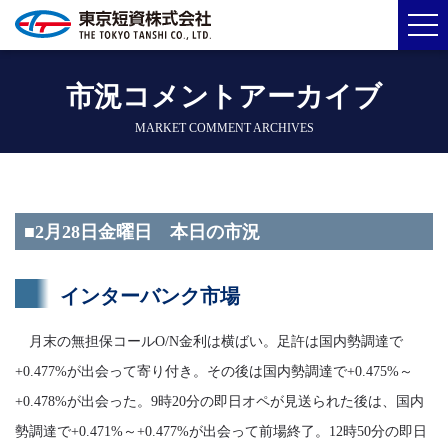
市況コメントアーカイブ
MARKET COMMENT ARCHIVES
■2月28日金曜日 本日の市況
インターバンク市場
月末の無担保コールO/N金利は横ばい。足許は国内勢調達で
+0.477%が出会って寄り付き。その後は国内勢調達で+0.475%～
+0.478%が出会った。9時20分の即日オペが見送られた後は、国内
勢調達で+0.471%～+0.477%が出会って前場終了。12時50分の即日