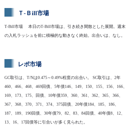
Ｔ-Ｂill市場
T-Bill市場 本日のT-Bill市場は、引き続き閑散とした展開。週末
の入札ラッシュを前に積極的な動きなく終始。出合いは、なし。
レポ市場
GC取引は、T/Nは0.475～0.49%程度の出合い。 SC取引は、2年
460、466、468、469回債、5年債146、149、150、155、156、166、
169、173、175、回債、10年債359、360、361、362、365、366、
367、368、370、371、374、375回債、20年債184、185、186、
187、189、190回債、30年債79、82、83、84回債、40年債8、12、
13、16、17回債等に引合いが多く見られた。