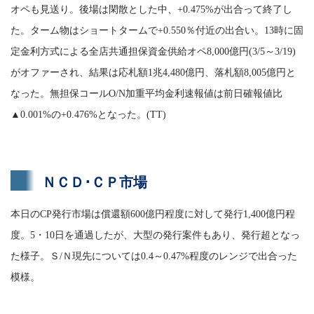
オペも見送り。後場は閑散とした中、+0.475%が出合って終了し
た。ターム物はショートタームで+0.550％付近の出合い。13時に固
定金利方式による全店共通担保資金供給オペ8,000億円(3/5～3/19)
がオファーされ、結果は応札額1兆4,480億円、落札額8,005億円と
なった。無担保コールO/N加重平均金利速報値は前日確報値比
▲0.001%の+0.476%となった。(TT)
ＮＣＤ･ＣＰ市場
本日のCP発行市場は償還額600億円程度に対して発行1,400億円程
度。5・10日を通過したが、大型の発行案件もあり、発行超となっ
た様子。Ｓ/Ｎ現先については0.4～0.47%程度のレンジで出合った
模様。