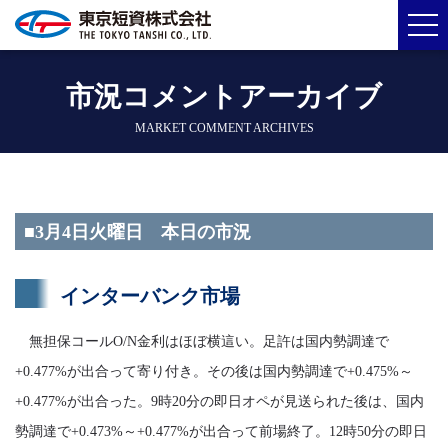
市況コメントアーカイブ
MARKET COMMENT ARCHIVES
■3月4日火曜日 本日の市況
インターバンク市場
無担保コールO/N金利はほぼ横這い。足許は国内勢調達で
+0.477%が出合って寄り付き。その後は国内勢調達で+0.475%～
+0.477%が出合った。9時20分の即日オペが見送られた後は、国内
勢調達で+0.473%～+0.477%が出合って前場終了。12時50分の即日