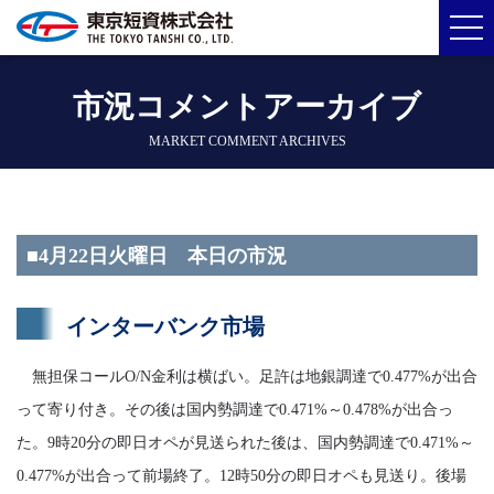
市況コメントアーカイブ
MARKET COMMENT ARCHIVES
■4月22日火曜日 本日の市況
インターバンク市場
無担保コールO/N金利は横ばい。足許は地銀調達で0.477%が出合
って寄り付き。その後は国内勢調達で0.471%～0.478%が出合っ
た。9時20分の即日オペが見送られた後は、国内勢調達で0.471%～
0.477%が出合って前場終了。12時50分の即日オペも見送り。後場