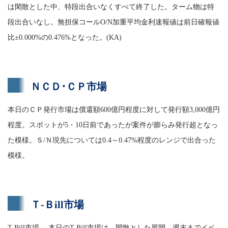
は閑散とした中、特段出合いなくすべて終了した。ターム物は特
段出合いなし。無担保コールO/N加重平均金利速報値は前日確報値
比±0.000%の0.476%となった。(KA)
ＮＣＤ･ＣＰ市場
本日のＣＰ発行市場は償還額600億円程度に対して発行額3,000億円
程度。スポットが5・10日前であったが案件が膨らみ発行超となっ
た模様。Ｓ/Ｎ現先については0.4～0.47%程度のレンジで出合った
模様。
Ｔ-Ｂill市場
T-Bill市場 本日のT-Bill市場は、閑散とした展開。週末までイベ