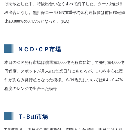
は閑散とした中、特段出合いなくすべて終了した。ターム物は特
段出合いなし。無担保コールO/N加重平均金利速報値は前日確報値
比±0.000%の0.477%となった。(KA)
ＮＣＤ･ＣＰ市場
本日のＣＰ発行市場は償還額3,000億円程度に対して発行額4,000億
円程度。スポットが月末の1営業日前にあたるが、T+3を中心に案
件が膨らみ発行超となった模様。Ｓ/Ｎ現先については0.4～0.47%
程度のレンジで出合った模様。
Ｔ-Ｂill市場
T-Bill市場 本日のT-Bill市場は、閑散とした展開。明日には入札