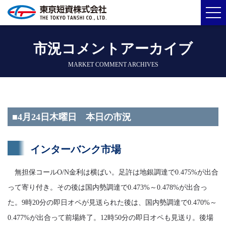
市況コメントアーカイブ
MARKET COMMENT ARCHIVES
■4月24日木曜日 本日の市況
インターバンク市場
無担保コールO/N金利は横ばい。足許は地銀調達で0.475%が出合
って寄り付き。その後は国内勢調達で0.473%～0.478%が出合っ
た。9時20分の即日オペが見送られた後は、国内勢調達で0.470%～
0.477%が出合って前場終了。12時50分の即日オペも見送り。後場