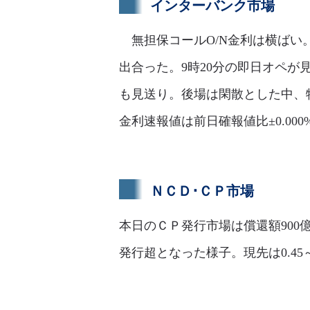
インターバンク市場
無担保コールO/N金利は横ばい。足
出合った。9時20分の即日オペが見
も見送り。後場は閑散とした中、
金利速報値は前日確報値比±0.000%
ＮＣＤ･ＣＰ市場
本日のＣＰ発行市場は償還額900
発行超となった様子。現先は0.45