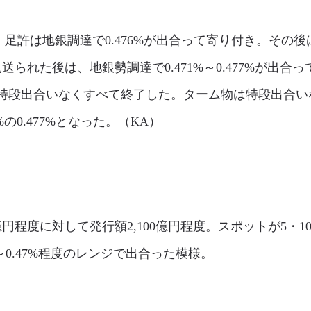
許は地銀調達で0.476%が出合って寄り付き。その後は国内
送られた後は、地銀勢調達で0.471%～0.477%が出合っ
特段出合いなくすべて終了した。ターム物は特段出合いな
の0.477%となった。（KA）
億円程度に対して発行額2,100億円程度。スポットが5・
～0.47%程度のレンジで出合った模様。