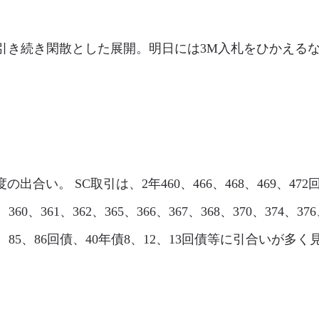
l市場は、引き続き閑散とした展開。明日には3M入札をひか
程度の出合い。 SC取引は、2年460、466、468、469、472回
360、361、362、365、366、367、368、370、374、3
、84、85、86回債、40年債8、12、13回債等に引合いが多