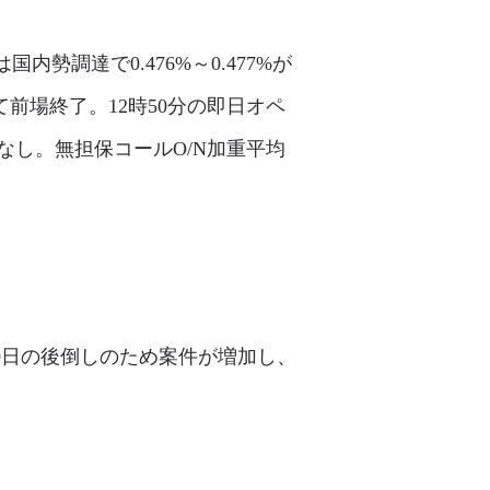
勢調達で0.476%～0.477%が
て前場終了。12時50分の即日オペ
し。無担保コールO/N加重平均
10日の後倒しのため案件が増加し、