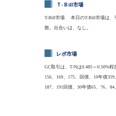
Ｔ-Ｂill市場
T-Bill市場 本日のT-Bil
散。出合いは、なし。
レポ市場
GC取引は、T/Nは0.485～0.50%
156、169、175、回債、10年債359、
187、191回債、30年債65、76