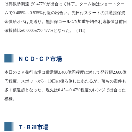
は邦銀勢調達で0.477%が出合って終了。ターム物はショートター
ムで0.485%～0.535%付近の出合い。先日付スタートの共通担保資
金供給オペは見送り。無担保コールO/N加重平均金利速報値は前日
確報値比±0.000%の0.477%となった。（TH）
ＮＣＤ･ＣＰ市場
本日のＣＰ発行市場は償還額3,400億円程度に対して発行額2,600億
円程度。スポットが5・10日の後ろ倒しにあたるが、落ちの案件も
多く償還超となった。現先は0.45～0.47%程度のレンジで出合った
模様。
Ｔ-Ｂill市場