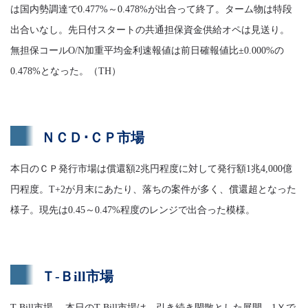
は国内勢調達で0.477%～0.478%が出合って終了。ターム物は特段
出合いなし。先日付スタートの共通担保資金供給オペは見送り。
無担保コールO/N加重平均金利速報値は前日確報値比±0.000%の
0.478%となった。（TH）
ＮＣＤ･ＣＰ市場
本日のＣＰ発行市場は償還額2兆円程度に対して発行額1兆4,000億
円程度。T+2が月末にあたり、落ちの案件が多く、償還超となった
様子。現先は0.45～0.47%程度のレンジで出合った模様。
Ｔ-Ｂill市場
T-Bill市場 本日のT-Bill市場は、引き続き閑散とした展開。1Ｙで