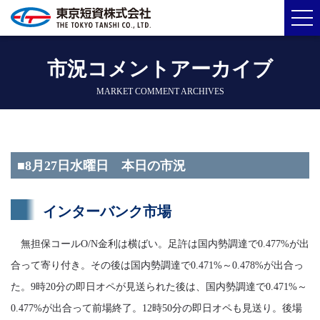
市況コメントアーカイブ
MARKET COMMENT ARCHIVES
■8月27日水曜日 本日の市況
インターバンク市場
無担保コールO/N金利は横ばい。足許は国内勢調達で0.477%が出
合って寄り付き。その後は国内勢調達で0.471%～0.478%が出合っ
た。9時20分の即日オペが見送られた後は、国内勢調達で0.471%～
0.477%が出合って前場終了。12時50分の即日オペも見送り。後場