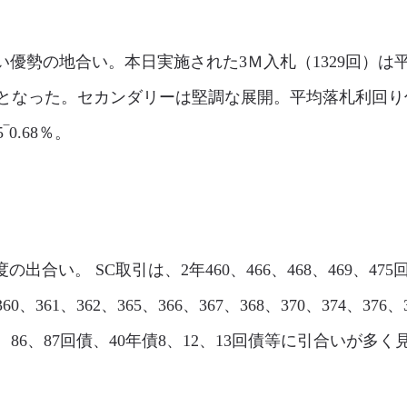
市場は買い優勢の地合い。本日実施された3Ｍ入札（1329回）は
2.2bpとなった。セカンダリーは堅調な展開。平均落札利
5‾0.68％。
程度の出合い。 SC取引は、2年460、466、468、469、475回
60、361、362、365、366、367、368、370、374、376
、85、86、87回債、40年債8、12、13回債等に引合いが多