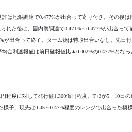
は地銀調達で0.477%が出合って寄り付き。その後は国内勢
られた後は、国内勢調達で0.471%～0.477%が出合って
77%が出合って終了。ターム物は特段出合いなし。先日
金利速報値は前日確報値比▲0.002%の0.477%となった
円程度に対して発行額1,300億円程度。T+2が5・10
子。現先は0.45～0.47%程度のレンジで出合った模