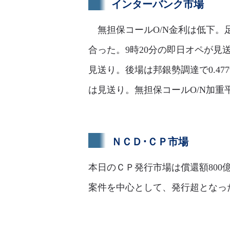
インターバンク市場
無担保コールO/N金利は低下。足許
合った。9時20分の即日オペが見送
見送り。後場は邦銀勢調達で0.4
は見送り。無担保コールO/N加重平均
ＮＣＤ･ＣＰ市場
本日のＣＰ発行市場は償還額800億
案件を中心として、発行超となった様