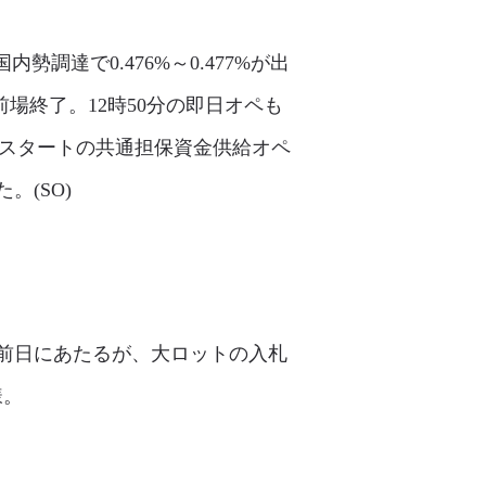
調達で0.476%～0.477%が出
前場終了。12時50分の即日オペも
付スタートの共通担保資金供給オペ
。(SO)
日の前日にあたるが、大ロットの入札
様。