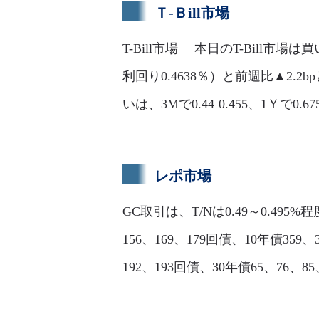
Ｔ-Ｂill市場
T-Bill市場 本日のT-Bill
利回り0.4638％）と前週比▲
いは、3Mで0.44‾0.455、1Ｙで0.67
レポ市場
GC取引は、T/Nは0.49～0.495%
156、169、179回債、10年債359、3
192、193回債、30年債65、76