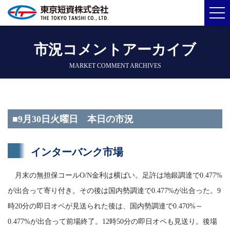
市況コメントアーカイブ
MARKET COMMENT ARCHIVES
■9月30日火曜日 本日の市況
インターバンク市場
月末の無担保コールO/N金利は横ばい。足許は地銀調達で0.477%
が出合って寄り付き。その後は国内勢調達で0.477%が出合った。9
時20分の即日オペが見送られた後は、国内勢調達で0.470%～
0.477%が出合って前場終了。12時50分の即日オペも見送り。後場