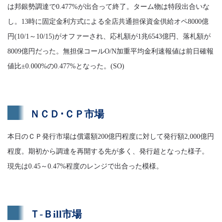
は邦銀勢調達で0.477%が出合って終了。ターム物は特段出合いな
し。13時に固定金利方式による全店共通担保資金供給オペ8000億
円(10/1～10/15)がオファーされ、応札額が1兆6543億円、落札額が
8009億円だった。無担保コールO/N加重平均金利速報値は前日確報
値比±0.000%の0.477%となった。(SO)
ＮＣＤ･ＣＰ市場
本日のＣＰ発行市場は償還額200億円程度に対して発行額2,000億円
程度。期初から調達を再開する先が多く、発行超となった様子。
現先は0.45～0.47%程度のレンジで出合った模様。
Ｔ-Ｂill市場