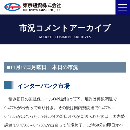
市況コメントアーカイブ
MARKET COMMENT ARCHIVES
■11月17日月曜日 本日の市況
インターバンク市場
積み初日の無担保コールO/N金利は低下。足許は邦銀調達で
0.477%が出合って寄り付き。その後は国内勢調達で0.477%～
0.478%が出合った。9時20分の即日オペが見送られた後は、国内勢
調達で0.473%～0.478%が出合って前場終了。12時50分の即日オペ