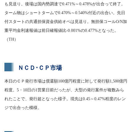
も見送り。後場は国内勢調達で0.471%～0.478%が出合って終了。
ターム物はショートタームで0.470%～0.540%付近の出合い。先日
付スタートの共通担保資金供給オペは見送り。無担保コールO/N加
重平均金利速報値は前日確報値比-0.001%の0.477%となった。
（TH）
ＮＣＤ･ＣＰ市場
本日のＣＰ発行市場は償還額100億円程度に対して発行額1,500億円
程度。5・10日の1営業日前だったが、大型の発行案件が複数みら
れたことで、発行超となった様子。現先は0.45～0.47%程度のレン
ジで出合った模様。