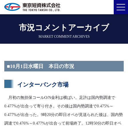
市況コメントアーカイブ
MARKET COMMENT ARCHIVES
■10月1日水曜日 本日の市況
インターバンク市場
月初の無担保コールO/N金利は横ばい。足許は国内勢調達で
0.477%が出合って寄り付き。その後は国内勢調達で0.475%～
0.477%が出合った。9時20分の即日オペが見送られた後は、国内勢
調達で0.476%～0.477%が出合って前場終了。12時50分の即日オペ