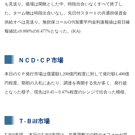
も見送り。後場は閑散とした中、特段出合いなくすべて終了し
た。ターム物は特段出合いなし。先日付スタートの共通担保資金
供給オペは見送り。無担保コールO/N加重平均金利速報値は前日確
報値比±0.000%の0.477%となった。(KA)
ＮＣＤ･ＣＰ市場
本日のＣＰ発行市場は償還額1,200億円程度に対して発行額1,400億
円程度。期初の入札にあたり、調達を再開する先が多く、発行超
となった様子。現先は0.45～0.47%程度のレンジで出合った模様。
Ｔ-Ｂill市場
T-Bill市場 本日のT-Bill市場は、在庫調整で少額のオファーが並