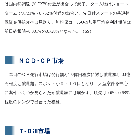
は国内勢調達で0.727%付近が出合って終了。ターム物はショート
タームで0.731%～0.732％付近の出合い。先日付スタートの共通担
保資金供給オペは見送り。無担保コールO/N加重平均金利速報値は
前日確報値+0.001%の0.728%となった。（SS）
ＮＣＤ･ＣＰ市場
本日のＣＰ発行市場は発行額2,400億円程度に対し償還額3,100億
円程度と償還超。スポットが５・１０日となり、大型案件を中心
に案件いくつか見られたが償還額には届かず。現先は0.65～0.68%
程度のレンジで出合った模様。
Ｔ-Ｂill市場