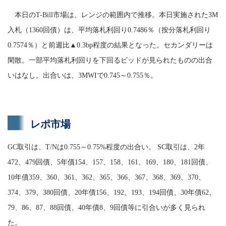
本日のT-Bill市場は、レンジの範囲内で推移。本日実施された3M
入札（1360回債）は、平均落札利回り0.7486％（按分落札利回り
0.7574％）と前週比▲0.3bp程度の結果となった。セカンダリーは
閑散。一部平均落札利回りを下回るビッドが見られたものの出合
いはなし。出合いは、3MWIで0.745～0.755％。
レポ市場
GC取引は、T/Nは0.755～0.75%程度の出合い。 SC取引は、2年
472、479回債、5年債154、157、158、161、169、180、181回債、
10年債359、360、361、362、365、366、367、368、369、370、
374、379、380回債、20年債156、192、193、194回債、30年債62、
79、86、87、88回債、40年債8、9回債等に引合いが多く見られ
た。