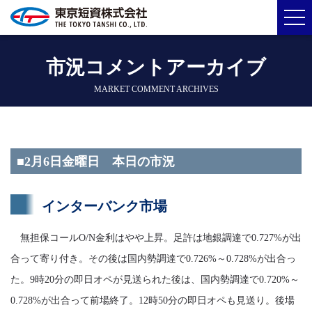
市況コメントアーカイブ
MARKET COMMENT ARCHIVES
■2月6日金曜日 本日の市況
インターバンク市場
無担保コールO/N金利はやや上昇。足許は地銀調達で0.727%が出
合って寄り付き。その後は国内勢調達で0.726%～0.728%が出合っ
た。9時20分の即日オペが見送られた後は、国内勢調達で0.720%～
0.728%が出合って前場終了。12時50分の即日オペも見送り。後場