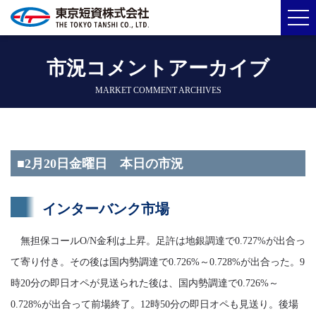
市況コメントアーカイブ
MARKET COMMENT ARCHIVES
■2月20日金曜日 本日の市況
インターバンク市場
無担保コールO/N金利は上昇。足許は地銀調達で0.727%が出合っ
て寄り付き。その後は国内勢調達で0.726%～0.728%が出合った。9
時20分の即日オペが見送られた後は、国内勢調達で0.726%～
0.728%が出合って前場終了。12時50分の即日オペも見送り。後場