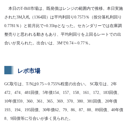
本日のT-Bill市場は、既発債はレンジの範囲内で推移。本日実施
された3M入札（1364回）は平均利回り0.7573％（按分落札利回り
0.7781％）と前月比で+0.35bpとなった。セカンダリーでは在庫調
整売りと思われる動きもあり、平均利回りを上回るレートでの出
合いが見られた。出合いは、3Mで0.74～0.77％。
レポ市場
GC取引は、T/Nは0.75～0.755%程度の出合い。 SC取引は、2年
472、474、481回債、5年債154、157、158、161、172、183回債、
10年債359、360、361、365、369、370、380、381回債、20年債
193、194、195回債、30年債62、79、86、87、88、89回債、40年債
8、9回債等に引合いが多く見られた。