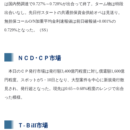
は国内勢調達で0.727%～0.728%が出合って終了。ターム物は特段
出合いなし。先日付スタートの共通担保資金供給オペは見送り。
無担保コールO/N加重平均金利速報値は前日確報値+0.001%の
0.729%となった。（SS）
ＮＣＤ･ＣＰ市場
本日のＣＰ発行市場は発行額3,400億円程度に対し償還額1,600億
円程度。スポットが5・10日となり、大型案件を中心に新規発行散
見され、発行超となった。現先は0.65～0.68%程度のレンジで出合
った模様。
Ｔ-Ｂill市場