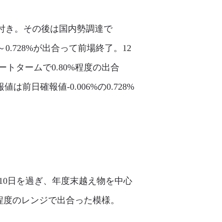
り付き。その後は国内勢調達で
～0.728%が出合って前場終了。12
トタームで0.80%程度の出合
日確報値-0.006%の0.728%
・10日を過ぎ、年度末越え物を中心
%程度のレンジで出合った模様。