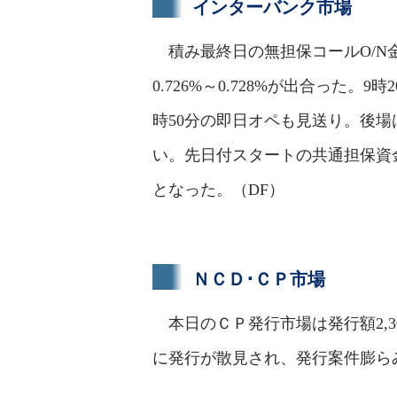
インターバンク市場
積み最終日の無担保コールO/N金
0.726%～0.728%が出合った。
時50分の即日オペも見送り。後場
い。先日付スタートの共通担保資金供
となった。（DF）
ＮＣＤ･ＣＰ市場
本日のＣＰ発行市場は発行額2,3
に発行が散見され、発行案件膨らみ