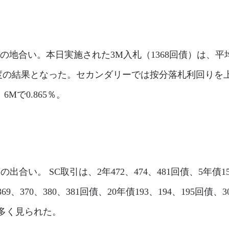
昇の地合い。本日実施された3M入札（1368回債）は、平均
7bp程度の結果となった。セカンダリーでは按分落札利回
、6Mで0.865％。
度の出合い。 SC取引は、2年472、474、481回債、5年債154
369、370、380、381回債、20年債193、194、195回債、3
が多く見られた。