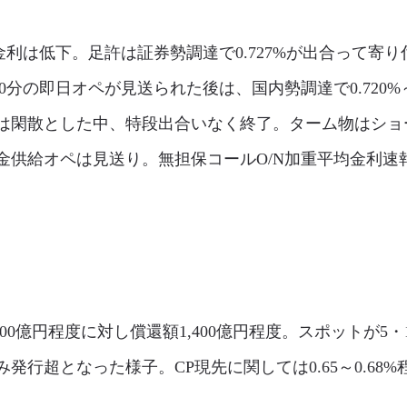
利は低下。足許は証券勢調達で0.727%が出合って寄
9時20分の即日オペが見送られた後は、国内勢調達で0.720%
は閑散とした中、特段出合いなく終了。ターム物はショー
給オペは見送り。無担保コールO/N加重平均金利速報値は前
00億円程度に対し償還額1,400億円程度。スポットが5
発行超となった様子。CP現先に関しては0.65～0.68