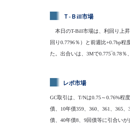
Ｔ-Ｂill市場
本日のT-Bill市場は、利回り上
回り0.7796％）と前週比+0.
た。出合いは、3Mで0.775‾0.78％
レポ市場
GC取引は、T/Nは0.75～0.76%程
債、10年債359、360、361、365、
債、40年債8、9回債等に引合い